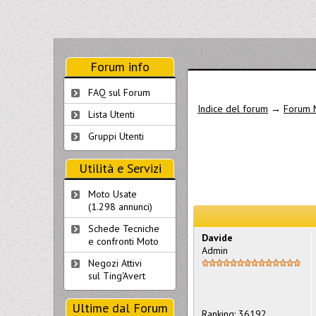
Forum info
FAQ sul Forum
Indice del forum
→
Forum 
Lista Utenti
Gruppi Utenti
Utilità e Servizi
Moto Usate
(1.298 annunci)
Schede Tecniche
Davide
e confronti Moto
Admin
Negozi Attivi
sul Ting'Avert
Ultime dal Forum
Ranking: 36192