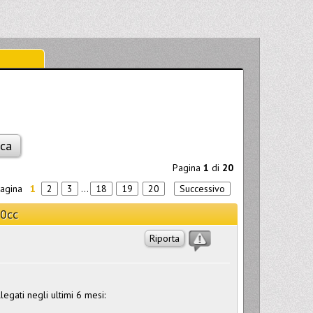
Pagina
1
di
20
pagina
1
2
3
...
18
19
20
Successivo
50cc
Riporta
legati negli ultimi 6 mesi: