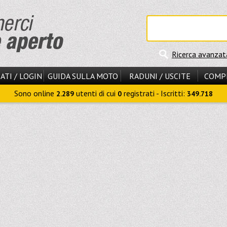
Ricerca avanzat
ATI / LOGIN
GUIDA SULLA MOTO
RADUNI / USCITE
COMP
Sono online
utenti di cui
registrati - Iscritti:
2.289
0
349.718