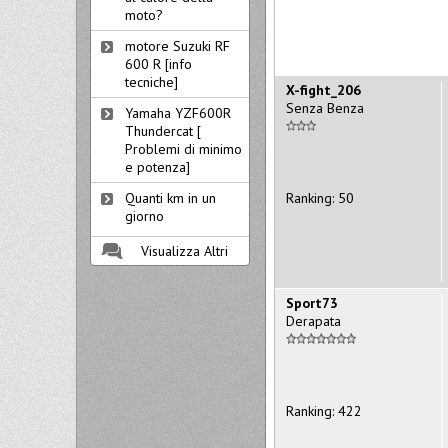
moto?
motore Suzuki RF
600 R [info
tecniche]
X-fight_206
Senza Benza
Yamaha YZF600R
Thundercat [
Problemi di minimo
e potenza]
Ranking: 50
Quanti km in un
giorno
Visualizza Altri
Sport73
Derapata
Ranking: 422