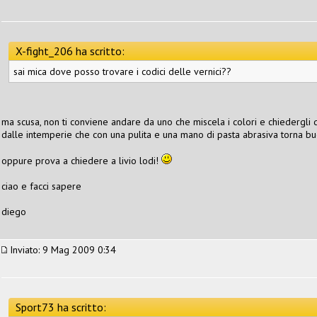
X-fight_206 ha scritto:
sai mica dove posso trovare i codici delle vernici??
ma scusa, non ti conviene andare da uno che miscela i colori e chiedergli d
dalle intemperie che con una pulita e una mano di pasta abrasiva torna 
oppure prova a chiedere a livio lodi!
ciao e facci sapere
diego
Inviato: 9 Mag 2009 0:34
Sport73 ha scritto: