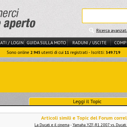
Ricerca avanzat
ATI / LOGIN
GUIDA SULLA MOTO
RADUNI / USCITE
COMP
Sono online
utenti di cui
registrati - Iscritti:
2.945
11
349.719
Leggi il Topic
Articoli simili e Topic del Forum correl
La Ducati e il cinema
-
Yamaha YZF-R1 2007 vs. Ducati