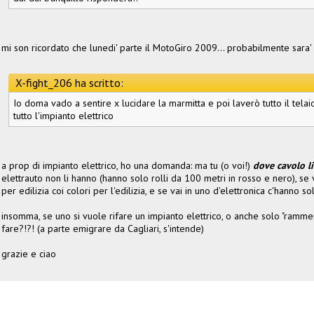
mi son ricordato che lunedi' parte il MotoGiro 2009... probabilmente sara'
X-fight_206 ha scritto:
Io doma vado a sentire x lucidare la marmitta e poi laverò tutto il tela
tutto l'impianto elettrico
a prop di impianto elettrico, ho una domanda: ma tu (o voi!)
dove cavolo li 
elettrauto non li hanno (hanno solo rolli da 100 metri in rosso e nero), se 
per edilizia coi colori per l'edilizia, e se vai in uno d'elettronica c'hanno solo
insomma, se uno si vuole rifare un impianto elettrico, o anche solo "ram
fare?!?! (a parte emigrare da Cagliari, s'intende)
grazie e ciao