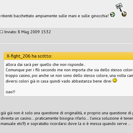
ritieniti bacchettato ampiamente sulle mani e sulle ginocchia!
Inviato: 8 Mag 2009 15:32
X-fight_206 ha scritto:
allora dai sarà per quello che non risponde..
Comunque per i fili secondo me non importa che sia dello stesso colore, 
troppo casino, poi anche se non sono dello stesso colore, una volta ca
diversi colori già in casa quindi vado abbastanza bene direi
ciao!!
già già non è solo una questione di originalità, e proprio una questione di 
diventa un casino... praticamente bisogna rifarlo... l'unica soluzione è ten
manuale etc9) e sopratutto ricordarsi dove la si è messa quando serve ..