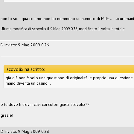
non lo so... qua con me non ho nemmeno un numero di MdE .... sicuramante
Ultima modifica di scovolix il 9 Mag 2009 0:38, modificato 1 volta in totale
Inviato: 9 Mag 2009 0:26
scovolix ha scritto:
già già non è solo una questione di originalità, e proprio una questione 
mano diventa un casino...
e tu dove li trovi i cavi coi colori giusti, scovolix??
grazie!
Inviato: 9 Mag 2009 0:28