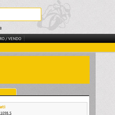
a
RO / VENDO
ati
 1098 S