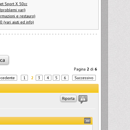
et Sport X 50cc
(problemi vari)
rmazioni e restauro)
(vari aiuti ed info)
Pagina
2
di
6
ecedente
1
2
3
4
5
6
Successivo
Riporta