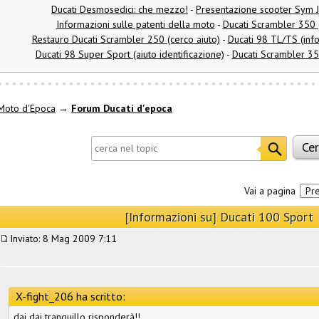
Ducati Desmosedici: che mezzo!
-
Presentazione scooter Sym J
Informazioni sulle patenti della moto
-
Ducati Scrambler 350 
Restauro Ducati Scrambler 250 (cerco aiuto)
-
Ducati 98 TL/TS (info
Ducati 98 Super Sport (aiuto identificazione)
-
Ducati Scrambler 350 
Moto d'Epoca
→
Forum Ducati d'epoca
Vai a pagina
Pr
[Informazioni su] Ducati 100 Sport
Inviato: 8 Mag 2009 7:11
X-fight_206 ha scritto:
dai dai tranquillo risponderà!!