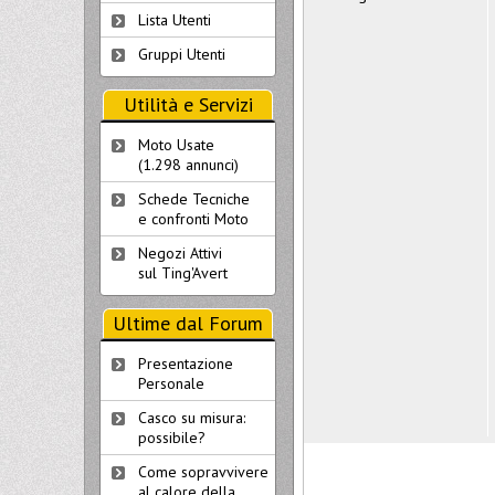
Lista Utenti
Gruppi Utenti
Utilità e Servizi
Moto Usate
(1.298 annunci)
Schede Tecniche
e confronti Moto
Negozi Attivi
sul Ting'Avert
Ultime dal Forum
Presentazione
Personale
Casco su misura:
possibile?
Come sopravvivere
al calore della