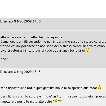
Inviato: 8 Mag 2009 14:30
allora dai sarà per quello che non risponde..
Comunque per i fili secondo me non importa che sia dello stesso colore, l'i
troppo casino, poi anche se non sono dello stesso colore, una volta cambi
diversi colori già in casa quindi vado abbastanza bene direi
ciao!!
Inviato: 8 Mag 2009 15:13
m'ha risposto livio lodi, super gentilissimo, e m'ha spedito qualcosa!
per i fili, ahi ahi... lo so che un filo e' un filo... ma sono i proprietari "pr
rimettere a posto le moto alle volte