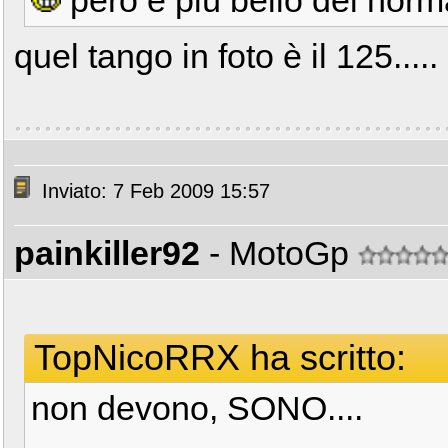
però è più bello del norm
quel tango in foto è il 125.....
Inviato: 7 Feb 2009 15:57
painkiller92
- MotoGp
TopNicoRRX ha scritto:
non devono, SONO....