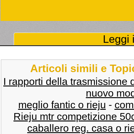
Leggi i
Articoli simili e Top
I rapporti della trasmissione 
nuovo model
meglio fantic o rieju
-
come
Rieju mtr competizione 50c
caballero reg. casa o ri