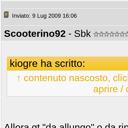
Inviato: 9 Lug 2009 16:06
Scooterino92
- Sbk
kiogre ha scritto:
↑ contenuto nascosto, clic
aprire /
Allora gt "da allungo" o da ri