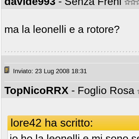
davide993
- Senza Freni
ma la leonelli e a rotore?
Inviato: 23 Lug 2008 18:31
TopNicoRRX
- Foglio Rosa
lore42 ha scritto:
io ho la leonelli e mi sono