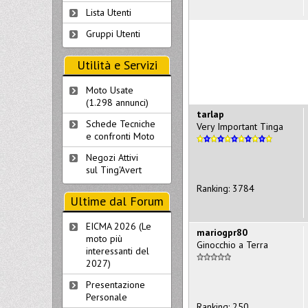
Lista Utenti
Gruppi Utenti
Utilità e Servizi
Moto Usate
(1.298 annunci)
tarlap
Schede Tecniche
Very Important Tinga
e confronti Moto
Negozi Attivi
sul Ting'Avert
Ranking: 3784
Ultime dal Forum
EICMA 2026 (Le
mariogpr80
moto più
Ginocchio a Terra
interessanti del
2027)
Presentazione
Personale
Ranking: 250