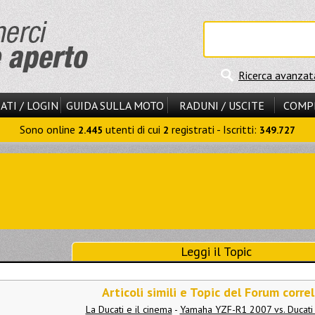
Ricerca avanzat
ATI / LOGIN
GUIDA SULLA MOTO
RADUNI / USCITE
COMP
Sono online
utenti di cui
registrati - Iscritti:
2.445
2
349.727
Leggi il Topic
Articoli simili e Topic del Forum correl
La Ducati e il cinema
-
Yamaha YZF-R1 2007 vs. Ducati