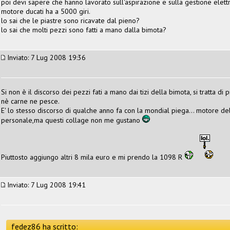
poi devi sapere che hanno lavorato sull'aspirazione e sulla gestione elett
motore ducati ha a 5000 giri.
lo sai che le piastre sono ricavate dal pieno?
lo sai che molti pezzi sono fatti a mano dalla bimota?
Inviato: 7 Lug 2008 19:36
Si non è il discorso dei pezzi fati a mano dai tizi della bimota, si tratta
nè carne ne pesce.
E' lo stesso discorso di qualche anno fa con la mondial piega... motore del
personale,ma questi collage non me gustano
Piuttosto aggiungo altri 8 mila euro e mi prendo la 1098 R
Inviato: 7 Lug 2008 19:41
fedez86 ha scritto: