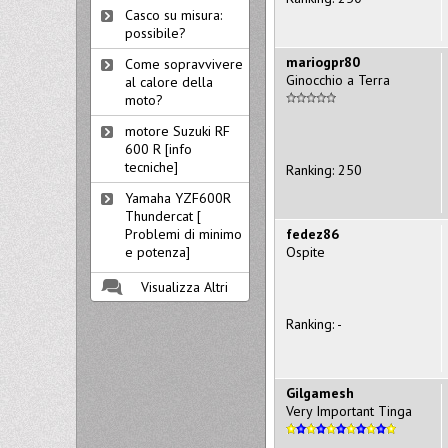
Casco su misura:
possibile?
mariogpr80
Come sopravvivere
Ginocchio a Terra
al calore della
moto?
motore Suzuki RF
600 R [info
tecniche]
Ranking: 250
Yamaha YZF600R
Thundercat [
fedez86
Problemi di minimo
Ospite
e potenza]
Visualizza Altri
Ranking: -
Gilgamesh
Very Important Tinga