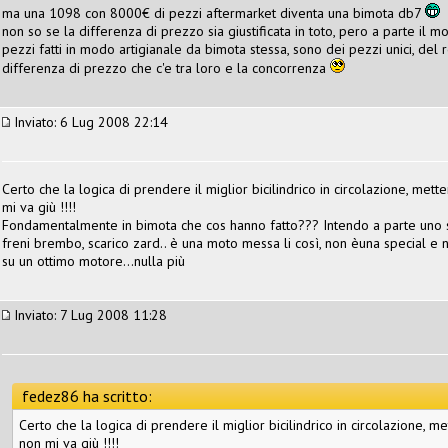
ma una 1098 con 8000€ di pezzi aftermarket diventa una bimota db7
non so se la differenza di prezzo sia giustificata in toto, pero a parte il mo
pezzi fatti in modo artigianale da bimota stessa, sono dei pezzi unici, del 
differenza di prezzo che c'e tra loro e la concorrenza
Inviato: 6 Lug 2008 22:14
Certo che la logica di prendere il miglior bicilindrico in circolazione, met
mi va giù !!!!
Fondamentalmente in bimota che cos hanno fatto??? Intendo a parte uno stud
freni brembo, scarico zard.. è una moto messa li così, non èuna special e n
su un ottimo motore...nulla più
Inviato: 7 Lug 2008 11:28
fedez86 ha scritto:
Certo che la logica di prendere il miglior bicilindrico in circolazione, 
non mi va giù !!!!