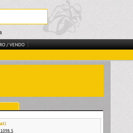
a
RO / VENDO
ati
 1098 S