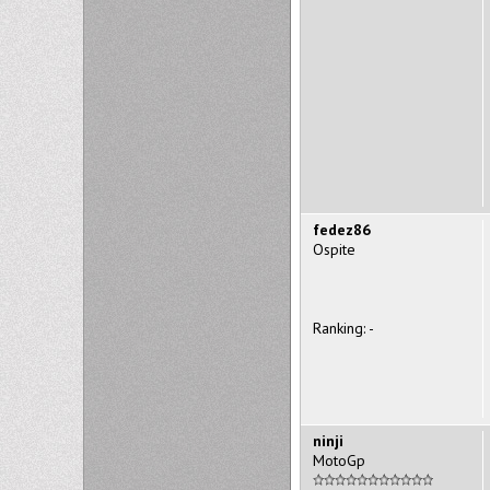
fedez86
Ospite
Ranking: -
ninji
MotoGp