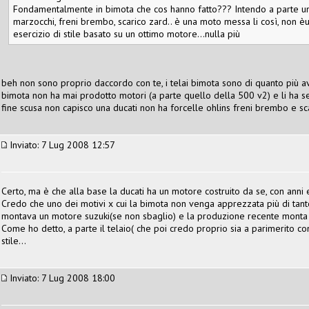
Fondamentalmente in bimota che cos hanno fatto??? Intendo a parte uno s
marzocchi, freni brembo, scarico zard.. è una moto messa li così, non èu
esercizio di stile basato su un ottimo motore...nulla più
beh non sono proprio daccordo con te, i telai bimota sono di quanto più av
bimota non ha mai prodotto motori (a parte quello della 500 v2) e li ha semp
fine scusa non capisco una ducati non ha forcelle ohlins freni brembo e sc
Inviato: 7 Lug 2008 12:57
Certo, ma è che alla base la ducati ha un motore costruito da se, con anni e
Credo che uno dei motivi x cui la bimota non venga apprezzata più di tanto 
montava un motore suzuki(se non sbaglio) e la produzione recente monta m
Come ho detto, a parte il telaio( che poi credo proprio sia a parimerito con
stile...
Inviato: 7 Lug 2008 18:00