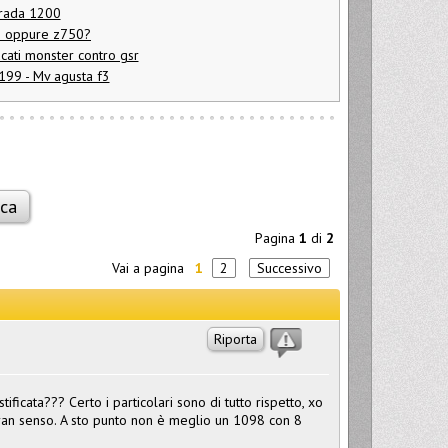
trada 1200
6 oppure z750?
cati monster contro gsr
199 - Mv agusta f3
Pagina
1
di
2
Vai a pagina
1
2
Successivo
Riporta
tificata??? Certo i particolari sono di tutto rispetto, xo
ran senso. A sto punto non è meglio un 1098 con 8