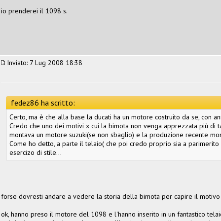
io prenderei il 1098 s.
Inviato: 7 Lug 2008 18:38
fedez86 ha scritto:
Certo, ma è che alla base la ducati ha un motore costruito da se, con ann
Credo che uno dei motivi x cui la bimota non venga apprezzata più di tan
montava un motore suzuki(se non sbaglio) e la produzione recente mont
Come ho detto, a parte il telaio( che poi credo proprio sia a parimerito 
esercizo di stile...
forse dovresti andare a vedere la storia della bimota per capire il motivo
ok, hanno preso il motore del 1098 e l'hanno inserito in un fantastico telai