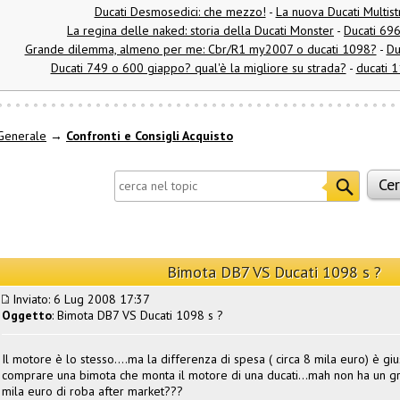
Ducati Desmosedici: che mezzo!
-
La nuova Ducati Multis
La regina delle naked: storia della Ducati Monster
-
Ducati 69
Grande dilemma, almeno per me: Cbr/R1 my2007 o ducati 1098?
-
Du
Ducati 749 o 600 giappo? qual'è la migliore su strada?
-
ducati 1
Generale
→
Confronti e Consigli Acquisto
Bimota DB7 VS Ducati 1098 s ?
Inviato: 6 Lug 2008 17:37
Oggetto
: Bimota DB7 VS Ducati 1098 s ?
Il motore è lo stesso....ma la differenza di spesa ( circa 8 mila euro) è gius
comprare una bimota che monta il motore di una ducati...mah non ha un g
mila euro di roba after market???