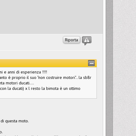
Riporta
i e anni di esperienza !!!!
to è proprio il suo "non costruire motori".. la sb8r
a motori ducati....
con la ducati) x l resto la bimota è un ottimo
 di questa moto.
o.