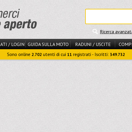
Ricerca avanzat
ATI / LOGIN
GUIDA SULLA MOTO
RADUNI / USCITE
COMP
Sono online
utenti di cui
registrati - Iscritti:
2.702
11
349.732