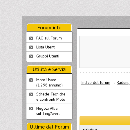
Forum info
FAQ sul Forum
Lista Utenti
Gruppi Utenti
Utilità e Servizi
Moto Usate
Indice del forum
→
Raduni, 
(1.298 annunci)
Schede Tecniche
e confronti Moto
Negozi Attivi
sul Ting'Avert
Ultime dal Forum
sabrina