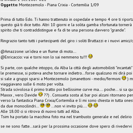
Oggetto
: Montezemolo - Piana Crixia - Cortemilia 1/09
Prima di tutto Edo. Ti hanno trattenuto in ospedale e tempo 4 ore ti ripor
questo già ti dice tutto. Altri 10 giorni e la solita gamba sfortunata torner
spirito che ti contraddistingue e fa di te una persona davvero "grande".
Ringrazio tanto tutti i partecipanti del giro: i soliti Bruttazzi e i nuovi amici/c
@Amazzone: un'idea e un fiume di moto...
@Enricaccio: vai e torni non lo sai nemmeno tu!!!
Si parte, con qualche intoppo, da Alba la città degli automobilisti "incantat
le premesse, si poteva anche tornare indietro...forse qualcuno mi dirà poi pe
si sale a gruppi sparsi a Montezemolo (smanettoni - medio/fermoni
) m
viaggiavano sulle 6 moto per volta.
Strada scivolosa il primo tratto poi bellissime curve ma.... poche... si sa
Maxxx , vero Davide
??) . Consueta sosta al bar poi alcuni ritornano per
verso la fantastica Piana Crixia/Cortemilia e lì mi sono chiesta in tutta on
da due monocilindri...
...non vi invito più....
Alle 18.00 ci si ritrova di nuovo tutti ad Alba.
Tsim ha portato la macchina foto ma nel trambusto generale e nel delirio di
se ne sono fatte...sarà per la prossima occasione dove spero di rivedervi a