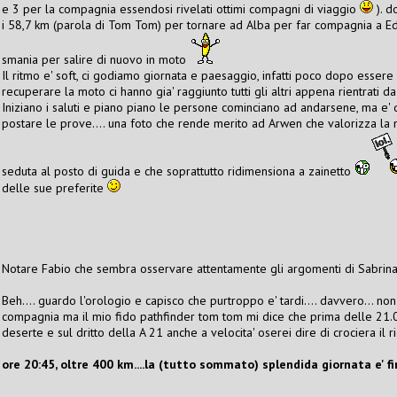
e 3 per la compagnia essendosi rivelati ottimi compagni di viaggio
). d
i 58,7 km (parola di Tom Tom) per tornare ad Alba per far compagnia a Ed
smania per salire di nuovo in moto
Il ritmo e' soft, ci godiamo giornata e paesaggio, infatti poco dopo esser
recuperare la moto ci hanno gia' raggiunto tutti gli altri appena rientrati da
Iniziano i saluti e piano piano le persone cominciano ad andarsene, ma e' 
postare le prove.... una foto che rende merito ad Arwen che valorizza la 
seduta al posto di guida e che soprattutto ridimensiona a zainetto
delle sue preferite
Notare Fabio che sembra osservare attentamente gli argomenti di Sabrin
Beh.... guardo l'orologio e capisco che purtroppo e' tardi.... davvero... 
compagnia ma il mio fido pathfinder tom tom mi dice che prima delle 21.0
deserte e sul dritto della A 21 anche a velocita' oserei dire di crociera il r
ore 20:45, oltre 400 km....la (tutto sommato) splendida giornata e' fin