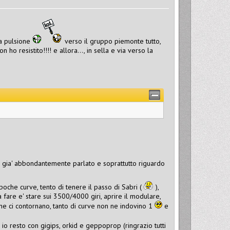
na pulsione
verso il gruppo piemonte tutto,
ho resistito!!!! e allora..., in sella e via verso la
ete gia' abbondantemente parlato e soprattutto riguardo
poche curve, tento di tenere il passo di Sabri (
),
fare e' stare sui 3500/4000 giri, aprire il modulare,
che ci contornano, tanto di curve non ne indovino 1
e
 io resto con gigips, orkid e geppoprop (ringrazio tutti