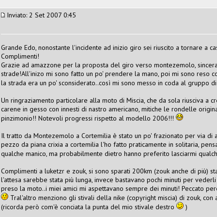
Inviato: 2 Set 2007 0:45
Grande Edo, nonostante l'incidente ad inizio giro sei riuscito a tornare a 
Complimenti!
Grazie ad amazzone per la proposta del giro verso montezemolo, sincera
strade!All'inizo mi sono fatto un po' prendere la mano, poi mi sono reso 
la strada era un po' sconsiderato..così mi sono messo in coda al gruppo di t
Un ringraziamento particolare alla moto di Miscia, che da sola riusciva a cr
carene in gesso con innesti di nastro americano, mitiche le rondelle original
pinzimonio!! Notevoli progressi rispetto al modello 2006!!!
Il tratto da Montezemolo a Cortemilia è stato un po' frazionato per via di
pezzo da piana crixia a cortemilia l'ho fatto praticamente in solitaria, pe
qualche manico, ma probabilmente dietro hanno preferito lasciarmi qualch
Complimenti a luketzr e zouk, si sono sparati 200km (zouk anche di più) 
l'attesa sarebbe stata più lunga, invece bastavano pochi minuti per veder
preso la moto..i miei amici mi aspettavano sempre dei minuti! Peccato pe
Tral'altro menziono gli stivali della nike (copyright miscia) di zouk, con 
(ricorda però com'è conciata la punta del mio stivale destro
)