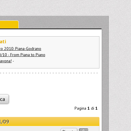
ati
rzo 2010: Piana-Godrano
0/10 - From Piana to Piano
avona!
-
Pagina
1
di
1
1/09