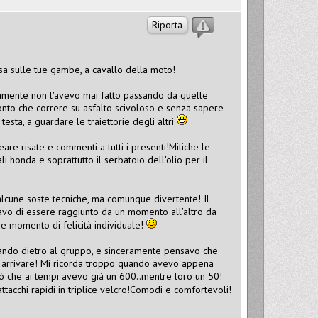
Riporta
casa sulle tue gambe, a cavallo della moto!
mente non l'avevo mai fatto passando da quelle
conto che correre su asfalto scivoloso e senza sapere
esta, a guardare le traiettorie degli altri
eare risate e commenti a tutti i presenti!Mitiche le
i honda e soprattutto il serbatoio dell'olio per il
 alcune soste tecniche, ma comunque divertente! Il
nsavo di essere raggiunto da un momento all'altro da
e momento di felicità individuale!
stando dietro al gruppo, e sinceramente pensavo che
li arrivare! Mi ricorda troppo quando avevo appena
rò che ai tempi avevo già un 600..mentre loro un 50!
attacchi rapidi in triplice velcro!Comodi e comfortevoli!