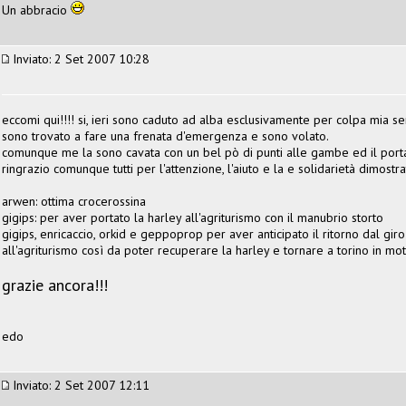
Un abbracio
Inviato: 2 Set 2007 10:28
eccomi qui!!!! si, ieri sono caduto ad alba esclusivamente per colpa mia s
sono trovato a fare una frenata d'emergenza e sono volato.
comunque me la sono cavata con un bel pò di punti alle gambe ed il porta
ringrazio comunque tutti per l'attenzione, l'aiuto e la e solidarietà dimostra
arwen: ottima crocerossina
gigips: per aver portato la harley all'agriturismo con il manubrio storto
gigips, enricaccio, orkid e geppoprop per aver anticipato il ritorno dal gir
all'agriturismo così da poter recuperare la harley e tornare a torino in mot
grazie ancora!!!
edo
Inviato: 2 Set 2007 12:11