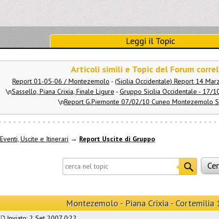
Leggi il Topic
Articoli simili e Topic del Forum correl
Report 01-05-06 / Montezemolo
-
(Sicilia Occidentale) Report 14 Ma
\n
Sassello, Piana Crixia, Finale Ligure
-
Gruppo Sicilia Occidentale - 17/1
\n
Report G.Piemonte 07/02/10 Cuneo Montezemolo S
Eventi, Uscite e Itinerari
→
Report Uscite di Gruppo
Montezemolo - Piana Crixia - Cortemilia 
Inviato: 2 Set 2007 0:22