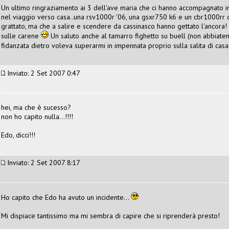
Un ultimo ringraziamento ai 3 dell'ave maria che ci hanno accompagnato in
nel viaggio verso casa..una rsv1000r '06, una gsxr750 k6 e un cbr1000rr ch
grattato, ma che a salire e scendere da cassinasco hanno gettato l'ancora! 
sulle carene
Un saluto anche al tamarro fighetto su buell (non abbiate
fidanzata dietro voleva superarmi in impennata proprio sulla salita di casa
Inviato: 2 Set 2007 0:47
hei, ma che è sucesso?
non ho capito nulla...!!!!
Edo, dicci!!!
Inviato: 2 Set 2007 8:17
Ho capito che Edo ha avuto un incidente...
Mi dispiace tantissimo ma mi sembra di capire che si riprenderà presto!