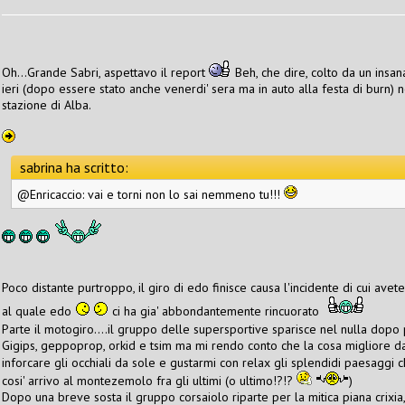
Oh...Grande Sabri, aspettavo il report
Beh, che dire, colto da un insa
ieri (dopo essere stato anche venerdi' sera ma in auto alla festa di burn) non 
stazione di Alba.
sabrina ha scritto:
@Enricaccio: vai e torni non lo sai nemmeno tu!!!
Poco distante purtroppo, il giro di edo finisce causa l'incidente di cui av
al quale edo
ci ha gia' abbondantemente rincuorato
Parte il motogiro....il gruppo delle supersportive sparisce nel nulla dopo 
Gigips, geppoprop, orkid e tsim ma mi rendo conto che la cosa migliore da 
inforcare gli occhiali da sole e gustarmi con relax gli splendidi paesaggi 
cosi' arrivo al montezemolo fra gli ultimi (o ultimo!?!?
)
Dopo una breve sosta il gruppo corsaiolo riparte per la mitica piana crixia,