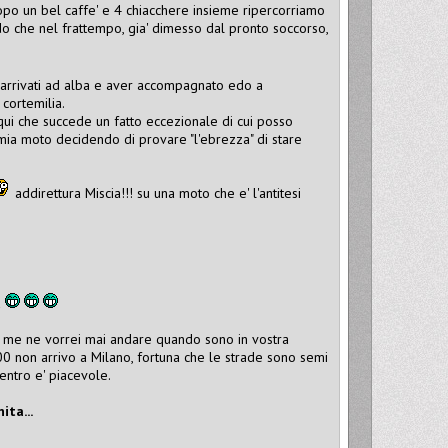
opo un bel caffe' e 4 chiacchere insieme ripercorriamo
o che nel frattempo, gia' dimesso dal pronto soccorso,
e arrivati ad alba e aver accompagnato edo a
 cortemilia.
qui che succede un fatto eccezionale di cui posso
mia moto decidendo di provare "l'ebrezza" di stare
addirettura Miscia!!! su una moto che e' l'antitesi
a
non me ne vorrei mai andare quando sono in vostra
0 non arrivo a Milano, fortuna che le strade sono semi
ientro e' piacevole.
ita...