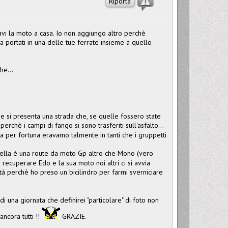
Riporta
tavi la moto a casa. Io non aggiungo altro perchè
à a portati in una delle tue ferrate insieme a quello
he...
i" e si presenta una strada che, se quelle fossero state
rchè i campi di fango si sono trasferiti sull'asfalto...
a per fortuna eravamo talmente in tanti che i gruppetti
 quella è una route da moto Gp altro che Mono (vero
 recuperare Edo e la sua moto noi altri ci si avvia
està perchè ho preso un bicilindro per farmi sverniciare
 una giornata che definirei "particolare" di foto non
ncora tutti !!
GRAZIE.