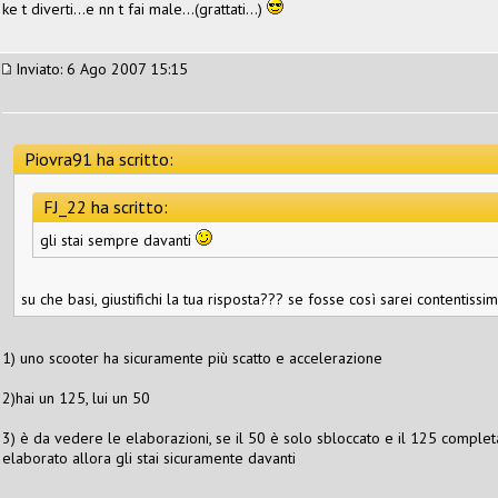
ke t diverti...e nn t fai male...(grattati...)
Inviato: 6 Ago 2007 15:15
Piovra91 ha scritto:
FJ_22 ha scritto:
gli stai sempre davanti
su che basi, giustifichi la tua risposta??? se fosse così sarei contentissi
1) uno scooter ha sicuramente più scatto e accelerazione
2)hai un 125, lui un 50
3) è da vedere le elaborazioni, se il 50 è solo sbloccato e il 125 completa
elaborato allora gli stai sicuramente davanti