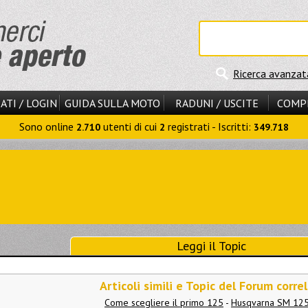
Ricerca avanzat
ATI / LOGIN
GUIDA SULLA MOTO
RADUNI / USCITE
COMP
Sono online
utenti di cui
registrati - Iscritti:
2.710
2
349.718
Leggi il Topic
Articoli simili e Topic del Forum correl
Come scegliere il primo 125
-
Husqvarna SM 125