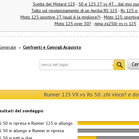
Scelta del Motard 125
-
50 e 125 2T vs 4T... dal mio pun
Tutto sul ripotenziamento di un Aprilia RS 125
-
Rs 125 o 
Moto 125 sportive 2T (qual è la migliore?)
-
Moto 125: sportiv
Moto 125 over 30?
-
ninja zx250r vs rs 125
Generale
→
Confronti e Consigli Acquisto
Runner 125 VX vs Rs 50...chi vince? e d
isultati del sondaggio
S 50 in ripresa e Runner 125 in allungo
S 50 in allungo e Runner in ripresa
S 50 in tutti e due