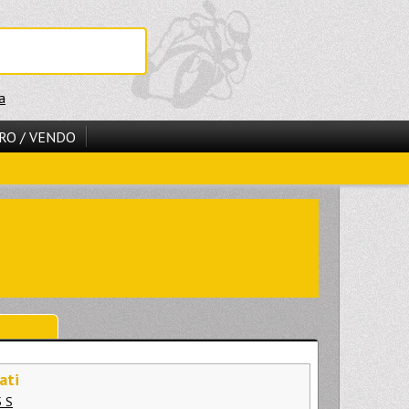
a
RO / VENDO
ati
 S