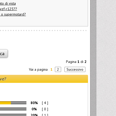
to di vista
yzf-r125??
a o supermotard?
Pagina
1
di
2
Vai a pagina
1
2
Successivo
ove?
80%
[ 4 ]
0%
[ 0 ]
20%
[ 1 ]