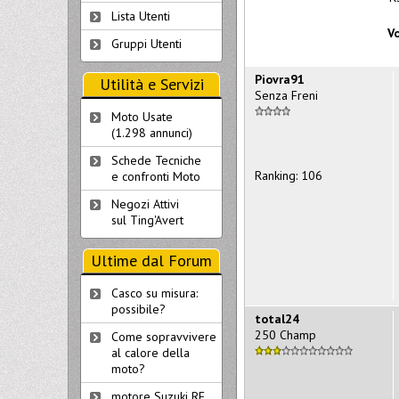
Lista Utenti
Vo
Gruppi Utenti
Piovra91
Utilità e Servizi
Senza Freni
Moto Usate
(1.298 annunci)
Schede Tecniche
Ranking: 106
e confronti Moto
Negozi Attivi
sul Ting'Avert
Ultime dal Forum
Casco su misura:
possibile?
total24
250 Champ
Come sopravvivere
al calore della
moto?
motore Suzuki RF