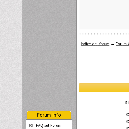
Indice del forum
→
Forum 
R
Forum info
R
R
FAQ sul Forum
R