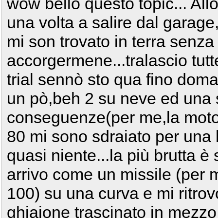
wow bello questo topic... All
una volta a salire dal garage
mi son trovato in terra senz
accorgermene...tralascio tutt
trial sennò sto qua fino doma
un pò,beh 2 su neve ed una 
conseguenze(per me,la moto
80 mi sono sdraiato per una 
quasi niente...la più brutta è
arrivo come un missile (per m
100) su una curva e mi ritro
ghiaione trascinato in mezzo