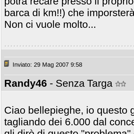
potrà recare presso il propri
barca di km!!) che imporsterà
Non ci vuole molto...
Inviato: 29 Mag 2007 9:58
Randy46
- Senza Targa
Ciao bellepieghe, io questo g
tagliando dei 6.000 dal conc
gli dirò di questo "problem