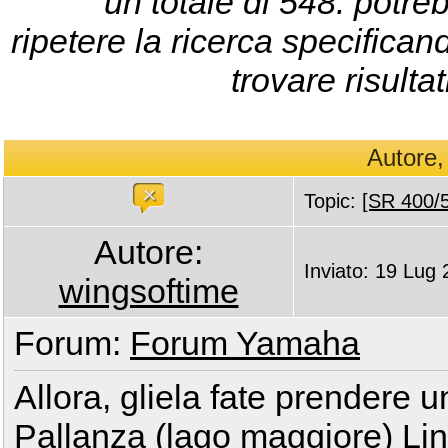
un totale di 548: potr
ripetere la ricerca specificand
trovare risultat
Autore,
Topic:
[SR 400/5
Autore:
Inviato: 19 Lug
wingsoftime
Forum:
Forum Yamaha
Allora, gliela fate prendere u
Pallanza (lago maggiore)
Lin