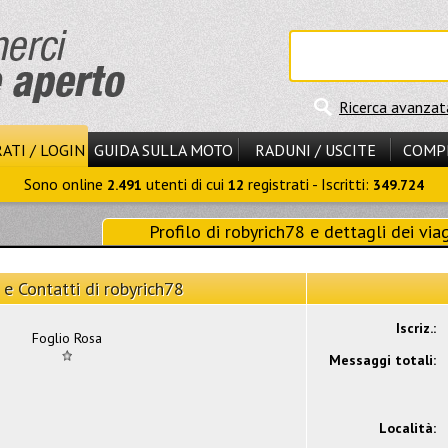
Ricerca avanzat
ATI / LOGIN
GUIDA SULLA MOTO
RADUNI / USCITE
COMP
Sono online
utenti di cui
registrati - Iscritti:
2.491
12
349.724
Profilo di robyrich78 e dettagli dei via
 e Contatti di robyrich78
Iscriz.:
Foglio Rosa
Messaggi totali:
Località: