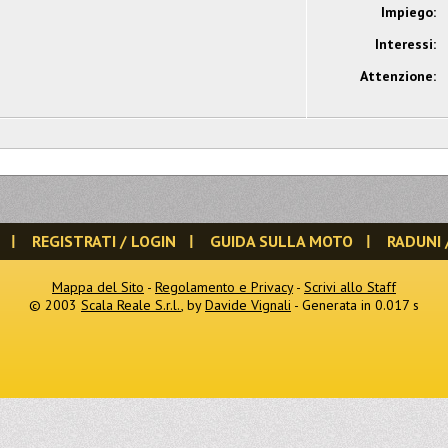
Impiego:
Interessi:
Attenzione:
REGISTRATI / LOGIN
GUIDA SULLA MOTO
RADUNI 
Mappa del Sito
-
Regolamento e Privacy
-
Scrivi allo Staff
© 2003
Scala Reale S.r.l.
, by
Davide Vignali
- Generata in 0.017 s