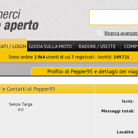
Ricerca avanzat
ATI / LOGIN
GUIDA SULLA MOTO
RADUNI / USCITE
COMP
Sono online
utenti di cui
registrati - Iscritti:
2.964
7
349.721
Profilo di Pepper95 e dettagli dei viag
 e Contatti di Pepper95
Iscriz.:
Senza Targa
Messaggi totali:
Località: