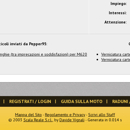
Impiego:
Interessi:
Attenzione:
ticoli inviati da Pepper95
:
cinghie (tra imprecazioni e soddisfazioni) per M620
Verniciatura car
Verniciatura car
REGISTRATI / LOGIN
GUIDA SULLA MOTO
RADUNI 
Mappa del Sito
-
Regolamento e Privacy
-
Scrivi allo Staff
© 2003
Scala Reale S.r.l.
, by
Davide Vignali
- Generata in 0.014 s